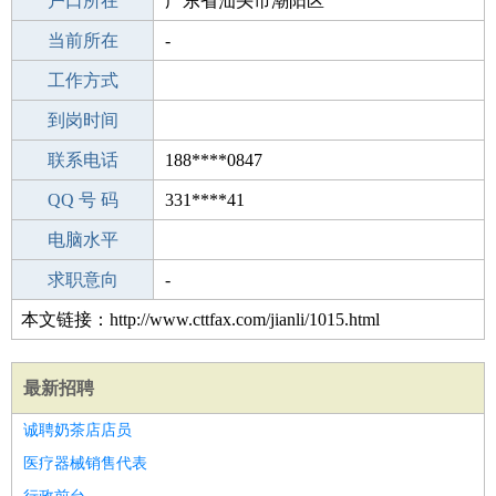
毕业学校
户口所在
本科
广东省汕头市潮阳区
所学专业
当前所在
-
-
工作经验
工作方式
15
驾 照
到岗时间
A照
期望月薪
联系电话
188****0847
手机号码
QQ 号 码
188****0847
331****41
微信号码
电脑水平
188****0847
外语水平
求职意向
-
本文链接：http://www.cttfax.com/jianli/1015.html
最新招聘
诚聘奶茶店店员
医疗器械销售代表