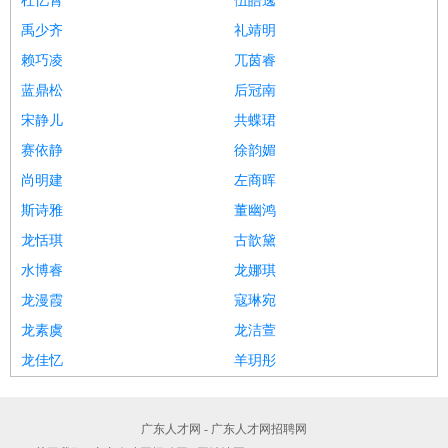
杜忆霄
伍皓逸
禹少齐
礼靖明
赖巧凌
兀茵睿
蓝鼎松
后冠南
宋静儿
共蝶珺
赛依静
徐韵媚
尚明建
左商晖
斯诗雅
董幽鸿
龙恬琪
古歆黛
水博睿
龙娜琪
龙漫霞
寇琳宛
龙素虞
龙洁萱
龙佳忆
羊玥彤
广东人才网 - 广东人才网招聘网