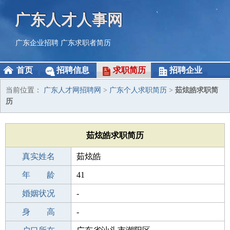
广东人才人事网
广东企业招聘
广东求职者简历
首页
招聘信息
求职简历
招聘企业
当前位置：
广东人才网招聘网
>
广东个人求职简历
>
茹炫皓求职简
历
茹炫皓求职简历
真实姓名
茹炫皓
性 别
年 龄
男
41
出生年月
婚姻状况
1985-12-16
-
学 历
身 高
本科
-